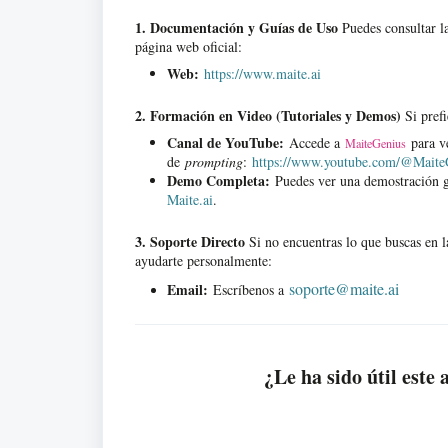
1. Documentación y Guías de Uso
Puedes consultar la
página web oficial:
Web:
https://www.maite.ai
2. Formación en Video (Tutoriales y Demos)
Si prefi
Canal de YouTube:
Accede a
para ve
MaiteGenius
de
prompting
:
https://www.youtube.com/@Maite
Demo Completa:
Puedes ver una demostración gr
Maite.ai
.
3. Soporte Directo
Si no encuentras lo que buscas en l
ayudarte personalmente:
soporte@maite.ai
Email:
Escríbenos a
¿Le ha sido útil este 