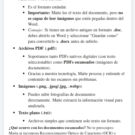
Es el formato estándar.
Importante:
no
Maite lee el texto del documento, pero
es capaz de leer imágenes
que estén pegadas dentro del
Word.
.doc
Consejo:
Si tienes un archivo antiguo en formato
,
debes abrirlo en Word y seleccionar "Guardar como"
.docx
para convertirlo a
antes de subirlo
.
Archivos PDF (.pdf):
Soportamos tanto PDFs nativos digitales (con texto
PDFs escaneados
seleccionable) como
(imágenes de
documentos).
Gracias a nuestra tecnología, Maite procesa y entiende el
contenido de tus escaneos sin problemas
.
Imágenes (.png, .jpeg/.jpg, .webp):
Puedes subir fotografías de documentos
directamente.
Maite extraerá la información visual para
analizarla
.
Texto plano (.txt):
Archivos simples que contienen solo texto sin formato
.
¿Qué ocurre con los documentos escaneados?
No te preocupes:
Maite.ai incorpora Reconocimiento Óptico de Caracteres (OCR) y